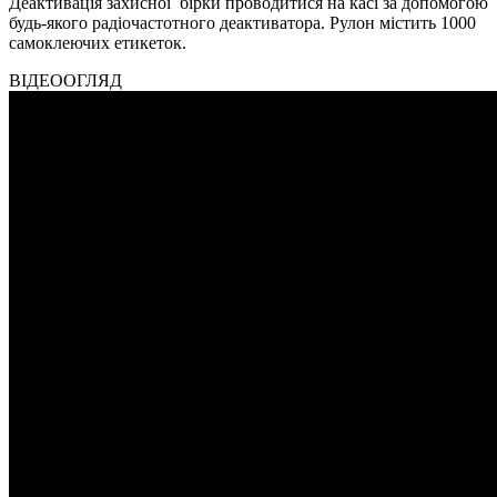
Деактивація захисної бірки проводитися на касі за допомогою
будь-якого радіочастотного деактиватора. Рулон містить 1000
самоклеючих етикеток.
ВІДЕООГЛЯД