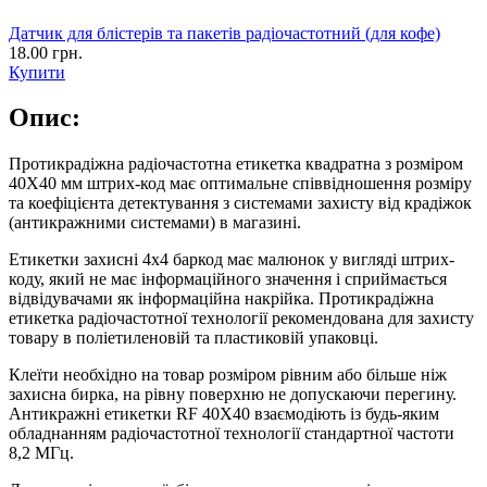
Датчик для блістерів та пакетів радіочастотний (для кофе)
18.00 грн.
Купити
Опис:
Протикрадіжна радіочастотна етикетка квадратна з розміром
40X40 мм штрих-код має оптимальне співвідношення розміру
та коефіцієнта детектування з системами захисту від крадіжок
(антикражними системами) в магазині.
Етикетки захисні 4х4 баркод має малюнок у вигляді штрих-
коду, який не має інформаційного значення і сприймається
відвідувачами як інформаційна накрійка. Протикрадіжна
етикетка радіочастотної технології рекомендована для захисту
товару в поліетиленовій та пластиковій упаковці.
Клеїти необхідно на товар розміром рівним або більше ніж
захисна бирка, на рівну поверхню не допускаючи перегину.
Антикражні етикетки RF 40X40 взаємодіють із будь-яким
обладнанням радіочастотної технології стандартної частоти
8,2 МГц.