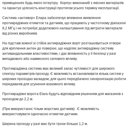
приміщеннях будь-якого інтер'єру. Корпус виконаний з якісних матеріалів
та гарантує цілісність конструкції протягом усього терміну експлуатації.
Система «антивор» Елара забезпечує впевнене виявлення
протикрадіжних етикеток та датчиків, що працюють у частотному діапазоні
8,2 МГц і не потребує додаткового налаштування під витратні матеріали
від різних виробників.
На підставі кожної зі стійок антикрадіжних воріт розташовується отвори
для кріплення антен до поверхні, що наділяє антикрадіжну систему
антивандальними властивостями, і дає впевненість у її безпеці у разі
випадкового або навмисного силового впливу.
Протикрадіжна система має великий запас чутливості для широкого
спектру параметрів проходу. Є можливість встановлювати кілька систем у
широких проходах каскадом, для цього передбачено синхронізацію роботи
передавачів для усунення взаємного впливу.
Протикрадіжні ворота Elara будуть відповідним рішенням для магазинів з
проходом до 2,2 м.
(При використанні тільки жорстких датчиків). Є можливість
використовувати одночасно етикетки датчики.
Ширина проходу у разі має бути трохи більше 1,2 м.