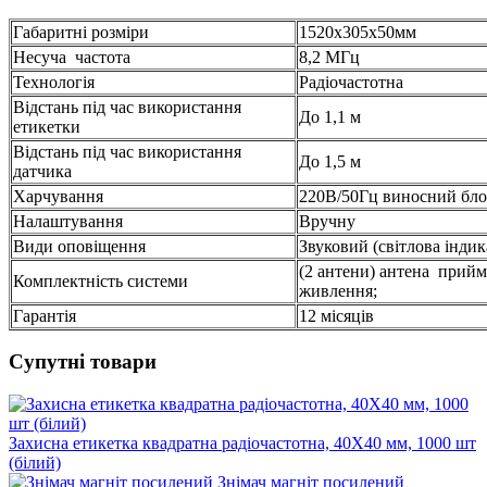
Габаритні розміри
1520х305х50мм
Несуча частота
8,2 МГц
Технологія
Радіочастотна
Відстань під час використання
До 1,1 м
етикетки
Відстань під час використання
До 1,5 м
датчика
Харчування
220В/50Гц виносний бло
Налаштування
Вручну
Види оповіщення
Звуковий (світлова індик
(2 антени) антена прийм
Комплектність системи
живлення;
Гарантія
12 місяців
Супутні товари
Захисна етикетка квадратна радіочастотна, 40X40 мм, 1000 шт
(білий)
Знімач магніт посилений