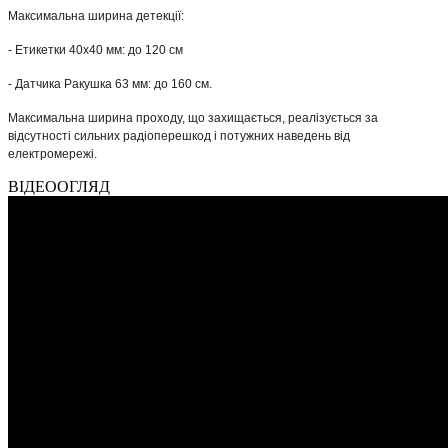
Максимальна ширина детекції:
- Етикетки 40х40 мм: до 120 см
- Датчика Ракушка 63 мм: до 160 см.
Максимальна ширина проходу, що захищається, реалізується за
відсутності сильних радіоперешкод і потужних наведень від
електромережі.
ВІДЕООГЛЯД