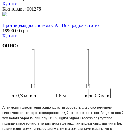
Купити
Код товару:
001276
Протикражідна система CAT Dual радіочастотна
18900.00 грн.
Купити
ОПИС:
Антикражні двоантенні радіочастотні ворота Elara є економічною
системою «антивор», оснащеною надійною електронікою. Завдяки новій
технології обробки сигналу DSP (Digital Signal Processing) суттєво
підвищується точність та швидкість детекції антикрадіжних датчиків.
Такі
рамки воріт можуть використовуватися з рекламними вставками в