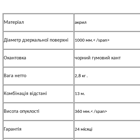
Матеріал
акрил
Діаметр дзеркальної поверхні
1000 мм.< /span>
Окантовка
чорний гумовий кант
Вага нетто
2,8 кг .
Комбінація відстані
13 м.
Висота опуклості
360 мм.< /span>
Гарантія
24 місяці