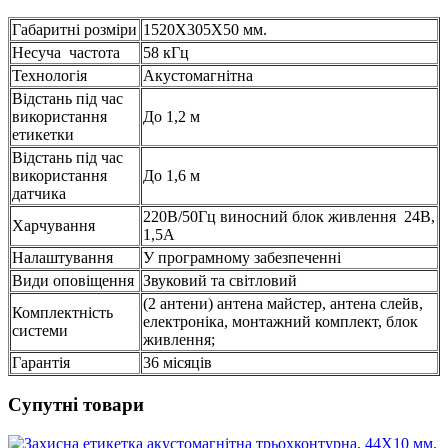
Габаритні розміри
1520X305X50 мм.
Несуча частота
58 кГц
Технологія
Акустомагнітна
Відстань під час
використання
До 1,2 м
етикетки
Відстань під час
використання
До 1,6 м
датчика
220В/50Гц виносний блок живлення 24В,
Харчування
1,5А
Налаштування
У програмному забезпеченні
Види оповіщення
Звуковий та світловий
(2 антени) антена майстер, антена слейв,
Комплектність
електроніка, монтажний комплект, блок
системи
живлення;
Гарантія
36 місяців
Супутні товари