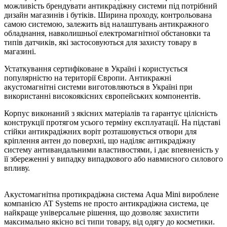
можливість брендувати антикрадіжну системи під потрібний
дизайн магазинів і бутіків. Ширина проходу, контрольована
самою системою, залежить від налаштувань антикражного
обладнання, навколишньої електромагнітної обстановки та
типів датчиків, які застосовуються для захисту товару в
магазині.
Устаткування сертифіковане в Україні і користується
популярністю на території Європи. Антикражні
акустомагнітні системи виготовляються в Україні при
використанні високоякісних європейських компонентів.
Корпус виконаний з якісних матеріалів та гарантує цілісність
конструкції протягом усього терміну експлуатації. На підставі
стійки антикрадіжних воріт розташовується отвори для
кріплення антен до поверхні, що наділяє антикрадіжну
систему антивандальними властивостями, і дає впевненість у
її збереженні у випадку випадкового або навмисного силового
впливу.
Акустомагнітна протикрадіжна система Aqua Mini вироблене
компанією AT Systems не просто антикрадіжна система, це
найкраще універсальне рішення, що дозволяє захистити
максимально якісно всі типи товару, від одягу до косметики.