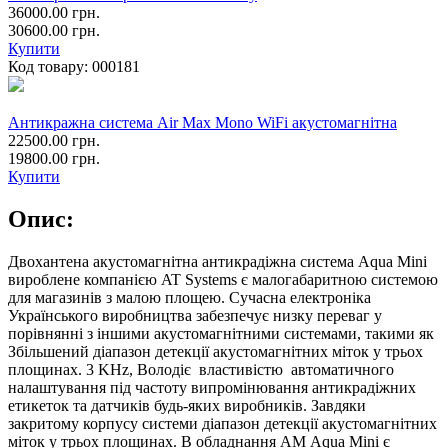
36000.00 грн.
30600.00 грн.
Купити
Код товару:
000181
Антикражна система Air Max Mono WiFi акустомагнітна
22500.00 грн.
19800.00 грн.
Купити
Опис:
Двохантена акустомагнітна антикрадіжна система Aqua Mini
вироблене компанією AT Systems є малогабаритною системою
для магазинів з малою площею. Сучасна електроніка
Українського виробництва забезпечує низку переваг у
порівнянні з іншими акустомагнітними системами, такими як
Збільшений діапазон детекції акустомагнітних міток у трьох
площинах. 3 KHz, Володіє властивістю автоматичного
налаштування під частоту випромінювання антикрадіжних
етикеток та датчиків будь-яких виробників. Завдяки
закритому корпусу системи діапазон детекції акустомагнітних
міток у трьох площинах. В обладнання АМ Aqua Mini є