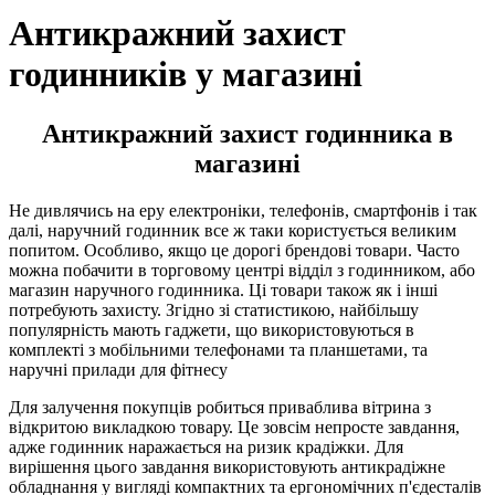
Антикражний захист
годинників у магазині
Антикражний захист годинника в
магазині
Не дивлячись на еру електроніки, телефонів, смартфонів і так
далі, наручний годинник все ж таки користується великим
попитом. Особливо, якщо це дорогі брендові товари. Часто
можна побачити в торговому центрі відділ з годинником, або
магазин наручного годинника. Ці товари також як і інші
потребують захисту. Згідно зі статистикою, найбільшу
популярність мають гаджети, що використовуються в
комплекті з мобільними телефонами та планшетами, та
наручні прилади для фітнесу
Для залучення покупців робиться приваблива вітрина з
відкритою викладкою товару. Це зовсім непросте завдання,
адже годинник наражається на ризик крадіжки. Для
вирішення цього завдання використовують антикрадіжне
обладнання у вигляді компактних та ергономічних п'єдесталів