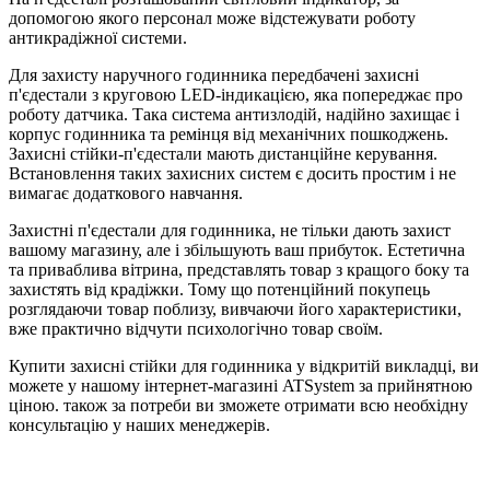
допомогою якого персонал може відстежувати роботу
антикрадіжної системи.
Для захисту наручного годинника передбачені захисні
п'єдестали з круговою LED-індикацією, яка попереджає про
роботу датчика. Така система антизлодій, надійно захищає і
корпус годинника та ремінця від механічних пошкоджень.
Захисні стійки-п'єдестали мають дистанційне керування.
Встановлення таких захисних систем є досить простим і не
вимагає додаткового навчання.
Захистні п'єдестали для годинника, не тільки дають захист
вашому магазину, але і збільшують ваш прибуток. Естетична
та приваблива вітрина, представлять товар з кращого боку та
захистять від крадіжки. Тому що потенційний покупець
розглядаючи товар поблизу, вивчаючи його характеристики,
вже практично відчути психологічно товар своїм.
Купити захисні стійки для годинника у відкритій викладці, ви
можете у нашому інтернет-магазині ATSystem за прийнятною
ціною. також за потреби ви зможете отримати всю необхідну
консультацію у наших менеджерів.