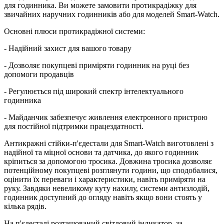
для годинника. Ви можете замовити протикрадіжку для
звичайних наручних годинників або для моделей Smart-Watch.
Основні плюси протикрадіжної системи:
- Надійний захист для вашого товару
- Дозволяє покупцеві приміряти годинник на руці без
допомоги продавців
- Регулюється під широкий спектр інтелектуального
годинника
- Майданчик забезпечує живлення електронного пристрою
для постійної підтримки працездатності.
Антикражні стійки-п'єдестали для Smart-Watch виготовлені з
надійної та міцної основи та датчика, до якого годинник
кріпиться за допомогою тросика. Довжина тросика дозволяє
потенційному покупцеві розглянути години, що сподобалися,
оцінити їх переваги і характеристики, навіть приміряти на
руку. Завдяки невеликому куту нахилу, системи антизлодій,
годинник доступний до огляду навіть якщо вони стоять у
кілька рядів.
На п'єдесталі розташований світловий індикатор, за